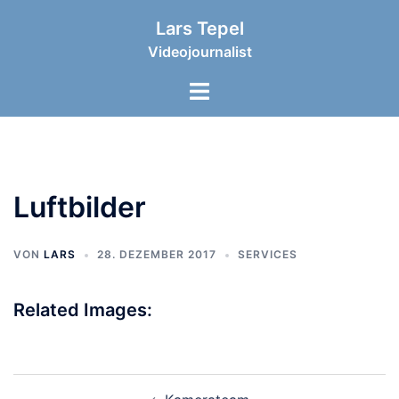
Zum
Lars Tepel
Inhalt
Videojournalist
springen
Menü
umschalten
Luftbilder
VON
LARS
28. DEZEMBER 2017
SERVICES
Related Images:
Beitragsnavigation